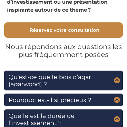
d’investissement ou une présentation
inspirante autour de ce thème ?
Réservez votre consultation
Nous répondons aux questions les
plus fréquemment posées
Environ 7 à 15 ans, le temps que les arbres
produisent la résine.
Qu’est-ce que le bois d’agar
(agarwood) ?
C’est un bois résineux rare produit par l’arbre
Aquilaria lorsqu’il est infecté naturellement ou
Pourquoi est-il si précieux ?
artificiellement.
Il est utilisé pour fabriquer l’huile d’oud, très
prisée dans la parfumerie de luxe et les rituels
Quelle est la durée de
religieux.
l’investissement ?