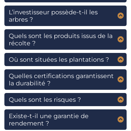
Environ 7 à 15 ans, le temps que les arbres
produisent la résine.
L’investisseur possède-t-il les
arbres ?
Oui, chaque arbre est numéroté et associé à un
contrat.
Quels sont les produits issus de la
récolte ?
Huile d’oud, copeaux de bois, extraits pour
parfumerie et encens.
Où sont situées les plantations ?
Principalement en Thaïlande, avec des
opérations aussi en Malaisie et Indonésie.
Quelles certifications garantissent
la durabilité ?
PEFC et Global GAP pour certaines plantations.
Quels sont les risques ?
Risques agricoles, fluctuations du marché du
bois d’agar, incertitudes sur la revente.
Existe-t-il une garantie de
rendement ?
Non, les rendements sont estimés mais non