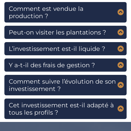
garantis.
Comment est vendue la
production ?
Plantations International gère la vente via ses
réseaux commerciaux.
Peut-on visiter les plantations ?
Oui, des visites sont proposées aux investisseurs.
L’investissement est-il liquide ?
Non, il faut attendre la récolte pour percevoir les
revenus.
Y a-t-il des frais de gestion ?
Oui, mais ils sont inclus dans le prix initial des
arbres.
Comment suivre l’évolution de son
investissement ?
Via un portail client en ligne.
Cet investissement est-il adapté à
tous les profils ?
Non, il convient plutôt aux investisseurs patients,
conscients des risques agricoles