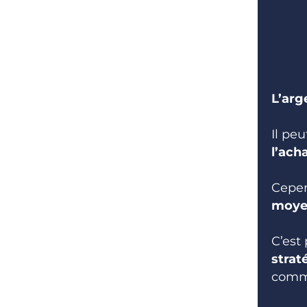
L’arg
Il peu
l’ach
Cepen
moyen
C’est
strat
comme