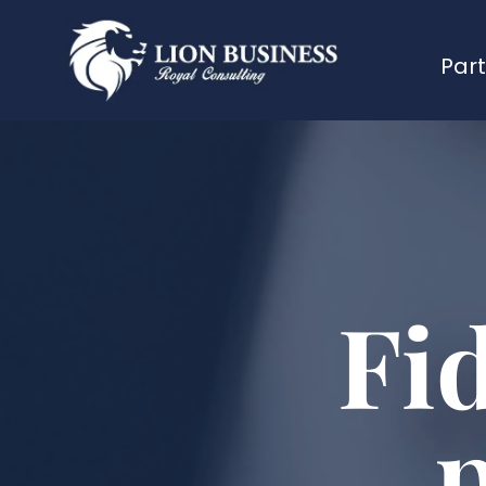
Part
Fi
p