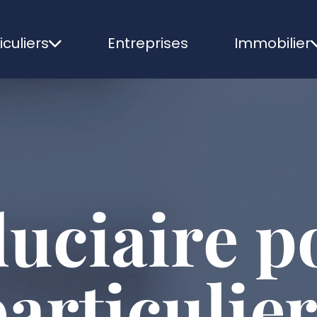
iculiers
Entreprises
Immobilier
duciaire p
articulie