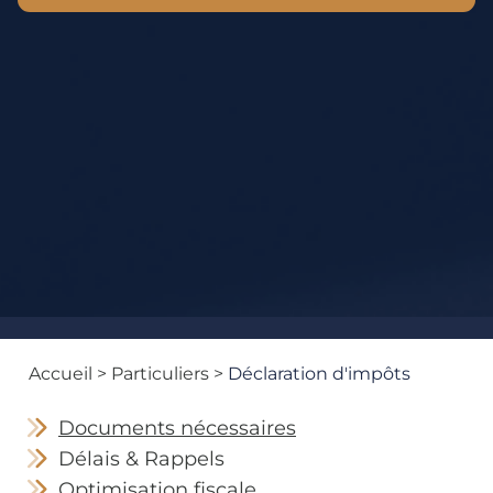
Accueil
>
Particuliers
>
Déclaration d'impôts
Documents nécessaires
Délais & Rappels
Optimisation fiscale