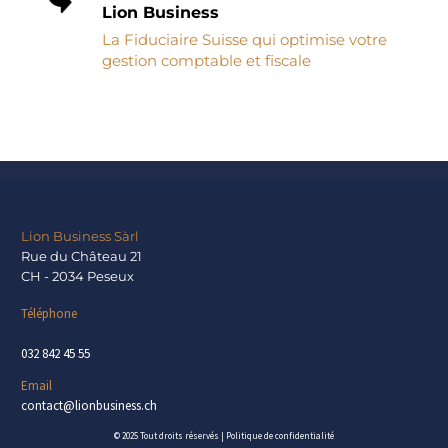
Lion Business
La Fiduciaire Suisse qui optimise votre
gestion comptable et fiscale
Lion Business Sàrl
Rue du Château 21
CH - 2034 Peseux
Téléphone
032 842 45 55
Email
contact@lionbusiness.ch
© 2025 Tout droits réservés |
Politique de confidentialité